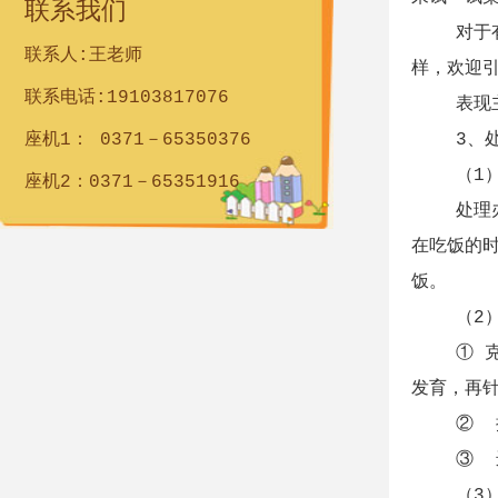
联系我们
对于有点
联系人:王老师
样，欢迎
联系电话:19103817076
表现主食
座机1： 0371－65350376
3、处理
（1）不
座机2：0371－65351916
处理办法
在吃饭的
饭。
（2）养
① 克服
发育，再
② 按照
③ 进行
（3）创