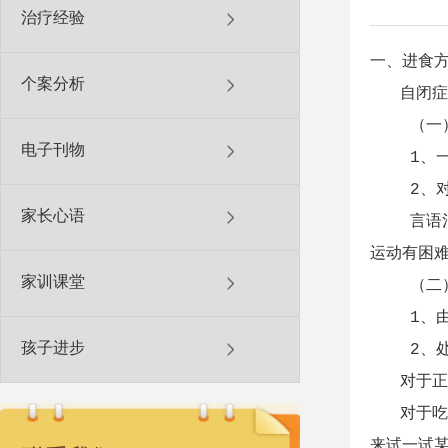
治疗经验
一、进食
个案分析
自闭症儿
（一）
电子刊物
1、一些
2、对于
家长心语
言语治疗
运动有困
家训课堂
（二）
1、由于
孩子进步
2、处理
对于正常
对于吃食
来试一试