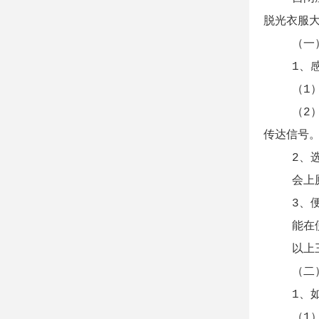
脱光衣服
（一）
1、感
（1）有
（2）会
传达信号
2、选
会上厕所
3、便
能在便前
以上三个
（二）如
1、如
（1）训