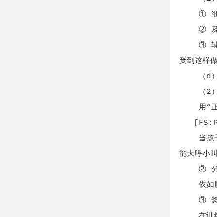
① 细心
② 及时
③ 辅助
受到这样做
（d）持
（2）建
用“正强
[FS:P
当孩子有
能大呼小叫
② 分
依如厕规
③ 奖
在训练要