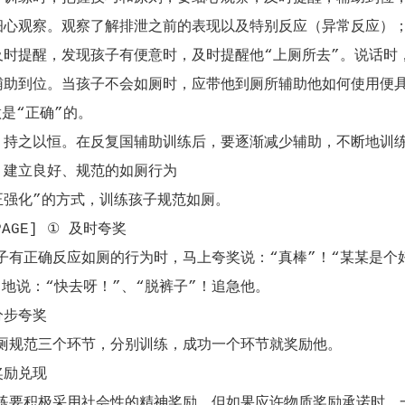
观察。观察了解排泄之前的表现以及特别反应（异常反应）
提醒，发现孩子有便意时，及时提醒他“上厕所去”。说话时，
到位。当孩子不会如厕时，应带他到厕所辅助他如何使用便具，
是“正确”的。
之以恒。在反复国辅助训练后，要逐渐减少辅助，不断地训练
立良好、规范的如厕行为
化”的方式，训练孩子规范如厕。
AGE] ① 及时夸奖
正确反应如厕的行为时，马上夸奖说：“真棒”！“某某是个好
地说：“快去呀！”、“脱裤子”！追急他。
步夸奖
范三个环节，分别训练，成功一个环节就奖励他。
励兑现
积极采用社会性的精神奖励，但如果应许物质奖励承诺时，