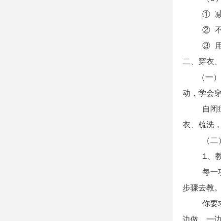
① 减少
② 不要
③ 用食
二、穿衣
（一）同
动，学会
自闭症儿
衣、梳洗
（二）穿
1、教会
每一项技
步骤去教
你要求孩
边做，一