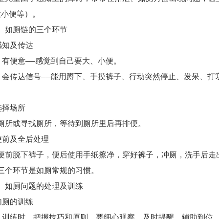
大小便等）。
如厕链的三个环节
知及传达
便意——感觉到自己要大、小便。
传达信号——能用蹲下、手摸裤子、行动突然停止、发呆、打寒
。
择场所
或寻找厕所，等待到厕所里后再排便。
前及全后处理
脱下裤子，便后使用手纸擦净，穿好裤子，冲厕，洗手后走
环节是如厕常规的习惯。
厕问题的处理及训练
厕的训练
练时，把握技巧和原则，要细心观察，及时提醒，辅助到位，