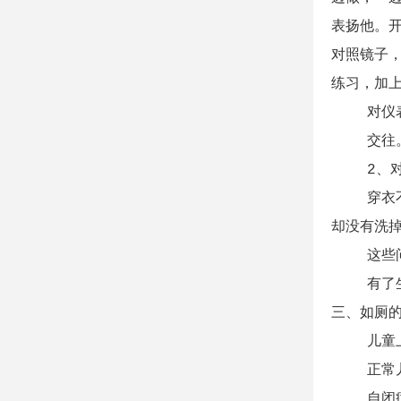
表扬他。
对照镜子
练习，加
对仪表、
交往。用
2、对一
穿衣不会
却没有洗
这些问题
有了生活
三、如厕
儿童上厕
正常儿童
自闭症儿