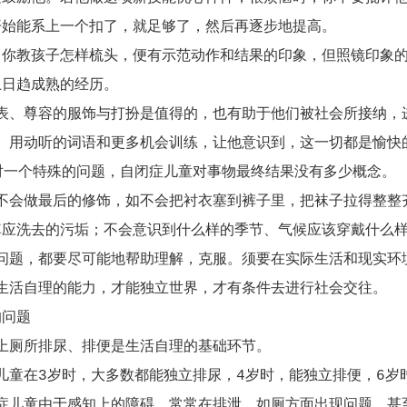
开始能系上一个扣了，就足够了，然后再逐步地提高。
，你教孩子怎样梳头，便有示范动作和结果的印象，但照镜印象
上日趋成熟的经历。
尊容的服饰与打扮是值得的，也有助于他们被社会所接纳，
动听的词语和更多机会训练，让他意识到，这一切都是愉快的
个特殊的问题，自闭症儿童对事物最终结果没有多少概念。
做最后的修饰，如不会把衬衣塞到裤子里，把袜子拉得整整齐
掉应洗去的污垢；不会意识到什么样的季节、气候应该穿戴什么
，都要尽可能地帮助理解，克服。须要在实际生活和现实环
自理的能力，才能独立世界，才有条件去进行社会交往。
的问题
所排尿、排便是生活自理的基础环节。
在3岁时，大多数都能独立排尿，4岁时，能独立排便，6岁时
童由于感知上的障碍，常常在排泄、如厕方面出现问题，甚至