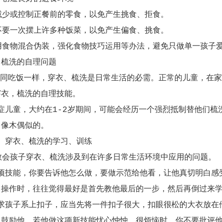
或控制正餐前的零食，以免产生挑食、拒食。
一次摆上许多种饭菜，以免产生偏食、挑食。
物混合伪装，强化食物技巧运用等办法，避免只做单一孩子爱
、梳洗的自理问题
吃饭一样，穿衣、梳洗是日常生活的必需。正常的儿童，在家
穿衣，梳洗的自理技能。
童，大约在1-2岁期间，可能会经历一个强烈抵制替他们梳洗
，像木偶似的。
衣、梳洗的学习、训练
孩子穿衣、梳洗涉及到在许多日常生活环境中应用的问题。
能，你要告诉他怎么做，要做示范给他看，让他真切明白感受到应
。操作时，往往觉得最好是首先教他最后的一步，然后再倒过来
子系上扣子，应当先将一件扣子很大，扣眼很松的大衣放在他
边鼓励他。若他做这项新技能忧心忡忡，很烦恼时，你不要批评